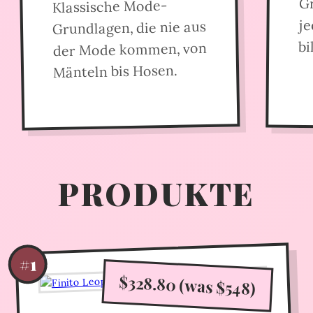
Klassische Mode-
j
Grundlagen, die nie aus
bi
der Mode kommen, von
Mänteln bis Hosen.
PRODUKTE
#1
$328.80 (was $548)