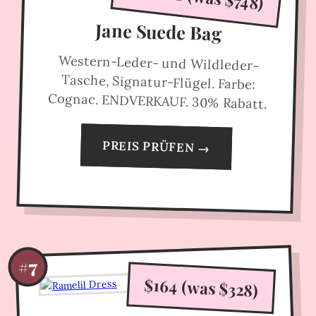
Jane Suede Bag
Western-Leder- und Wildleder-
Tasche, Signatur-Flügel. Farbe:
Cognac. ENDVERKAUF. 30% Rabatt.
PREIS PRÜFEN →
#7
$164 (was $328)