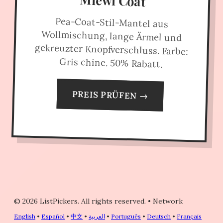
Miewl Coat
Pea-Coat-Stil-Mantel aus
Wollmischung, lange Ärmel und
gekreuzter Knopfverschluss. Farbe:
Gris chine. 50% Rabatt.
PREIS PRÜFEN →
© 2026 ListPickers. All rights reserved.
•
Network
English
•
Español
•
中文
•
العربية
•
Português
•
Deutsch
•
Français