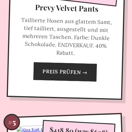
Prevy Velvet Pants
Taillierte Hosen aus glattem Samt,
tief tailliert, ausgestellt und mit
mehreren Taschen. Farbe: Dunkle
Schokolade. ENDVERKAUF. 40%
Rabatt.
PREIS PRÜFEN →
#5
$418.80 (was $698)