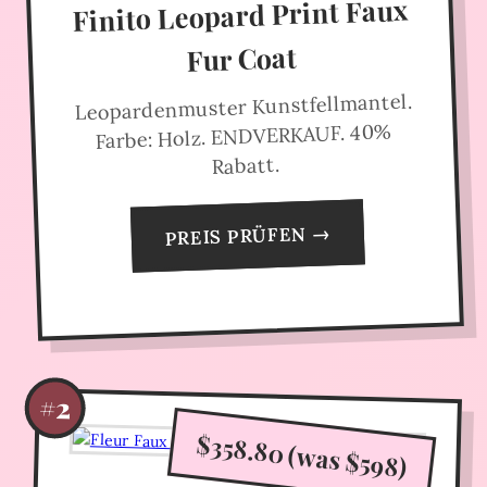
Finito Leopard Print Faux
Fur Coat
Leopardenmuster Kunstfellmantel.
Farbe: Holz. ENDVERKAUF. 40%
Rabatt.
PREIS PRÜFEN →
#2
$358.80 (was $598)