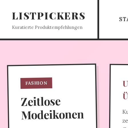
LISTPICKERS
ST
Kuratierte Produktempfehlungen
FASHION
Zeitlose
Modeikonen
Ku
Gr
z