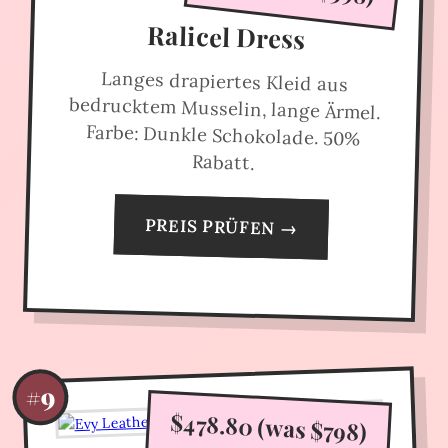
Ralicel Dress
Langes drapiertes Kleid aus
bedrucktem Musselin, lange Ärmel.
Farbe: Dunkle Schokolade. 50%
Rabatt.
PREIS PRÜFEN →
#9
$478.80 (was $798)