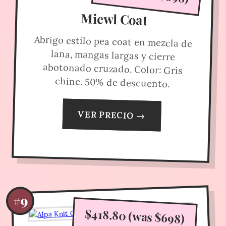
Miewl Coat
Abrigo estilo pea coat en mezcla de
lana, mangas largas y cierre
abotonado cruzado. Color: Gris
chine. 50% de descuento.
VER PRECIO →
#9
$418.80 (was $698)