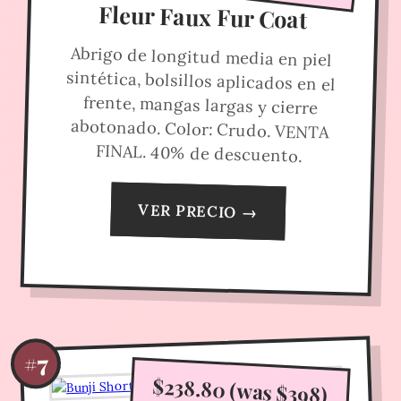
Fleur Faux Fur Coat
Abrigo de longitud media en piel
sintética, bolsillos aplicados en el
frente, mangas largas y cierre
abotonado. Color: Crudo. VENTA
FINAL. 40% de descuento.
VER PRECIO →
#7
$238.80 (was $398)