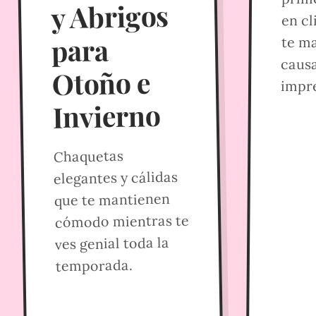
y Abrigos
para
te ma
caus
Otoño e
impr
Invierno
Chaquetas
elegantes y cálidas
que te mantienen
cómodo mientras te
ves genial toda la
temporada.