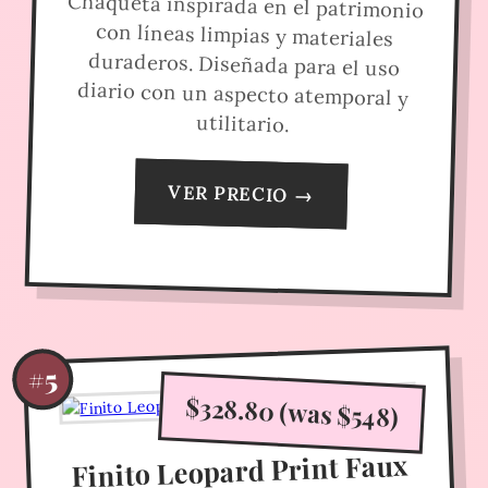
Chaqueta inspirada en el patrimonio
con líneas limpias y materiales
duraderos. Diseñada para el uso
diario con un aspecto atemporal y
utilitario.
VER PRECIO →
#5
$328.80 (was $548)
Finito Leopard Print Faux