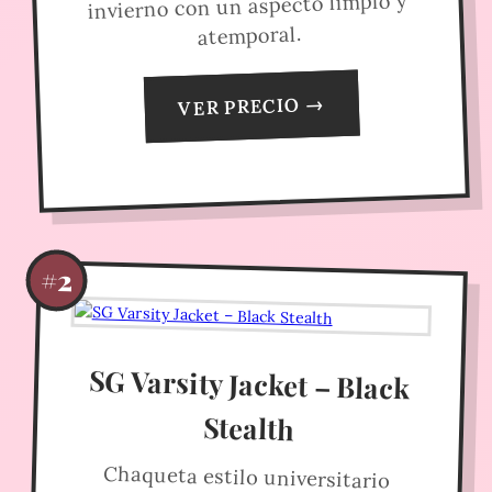
invierno con un aspecto limpio y
atemporal.
VER PRECIO →
#2
SG Varsity Jacket – Black
Stealth
Chaqueta estilo universitario
moderna en acabado sigiloso
totalmente negro. Marca limpia y
ajuste estructurado para looks de