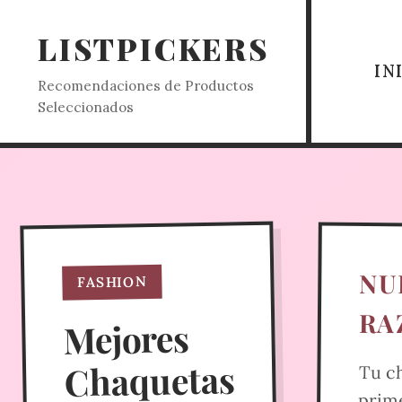
LISTPICKERS
IN
Recomendaciones de Productos
Seleccionados
NU
FASHION
RA
Mejores
Chaquetas
Tu c
en clim
prime