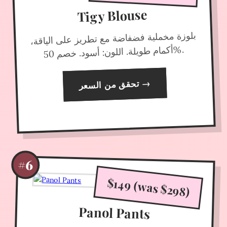
Tigy Blouse
بلوزة مخملية فضفاضة مع تطريز على الياقة،
%.
أكمام طويلة. اللون: أسود. خصم 50
→
تحقق من السعر
#6
$149 (was $298)
Panol Pants