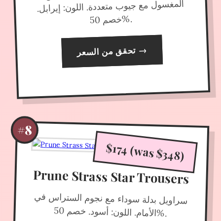
%.
خصم 50
→
تحقق من السعر
#8
$174 (was $348)
Prune Strass Star Trousers
سراويل بدلة سوداء مع نجوم الستراس في
الأمام. اللون: أسود. خصم 50
%.