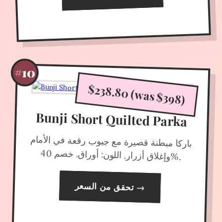
#10
$238.80 (was $398)
Bunji Short Quilted Parka
باركا مبطنة قصيرة مع جيوب رقعة في الأمام
وإغلاق أزرار. اللون: أوراق. خصم 40
%.
تحقق من السعر
→