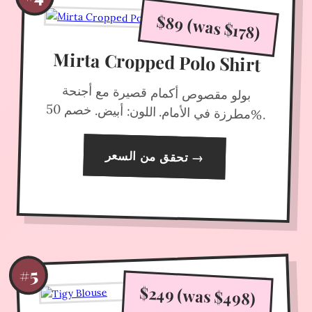
$89 (was $178)
Mirta Cropped Polo Shirt
بولو مقصوص أكمام قصيرة مع أجنحة
مطرزة في الأمام. اللون: أبيض. خصم 50
%.
تحقق من السعر
→
#5
$249 (was $498)