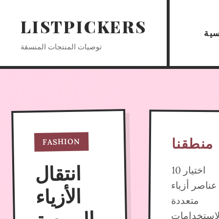
LISTPICKERS
سية
توصيات المنتجات المنسقة
منطقنا
FASHION
انتقال
الربيعية
اختيار 10
عناصر أزياء
الأزياء
متعددة
لاستخدامات