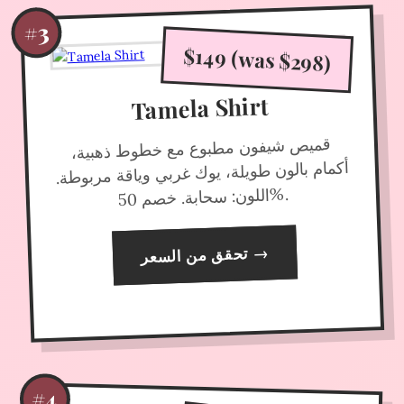
#3
$149 (was $298)
Tamela Shirt
قميص شيفون مطبوع مع خطوط ذهبية،
أكمام بالون طويلة، يوك غربي وياقة مربوطة.
%.
اللون: سحابة. خصم 50
→
تحقق من السعر
#4