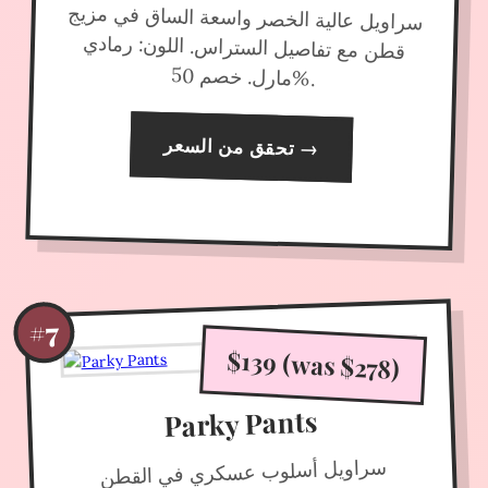
سراويل عالية الخصر واسعة الساق في مزيج
قطن مع تفاصيل الستراس. اللون: رمادي
مارل. خصم 50
%.
تحقق من السعر
→
#7
$139 (was $278)
Parky Pants
سراويل أسلوب عسكري في القطن
المغسول مع جيوب متعددة. اللون: إيرابل.