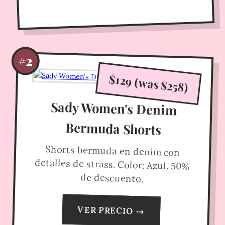
#2
$129 (was $258)
Sady Women's Denim
Bermuda Shorts
Shorts bermuda en denim con
detalles de strass. Color: Azul. 50%
de descuento.
VER PRECIO →