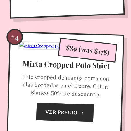
#4
$89 (was $178)
Mirta Cropped Polo Shirt
Polo cropped de manga corta con
alas bordadas en el frente. Color:
Blanco. 50% de descuento.
VER PRECIO →