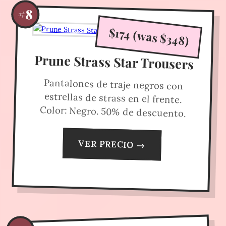
#8
$174 (was $348)
Prune Strass Star Trousers
Pantalones de traje negros con
estrellas de strass en el frente.
Color: Negro. 50% de descuento.
VER PRECIO →