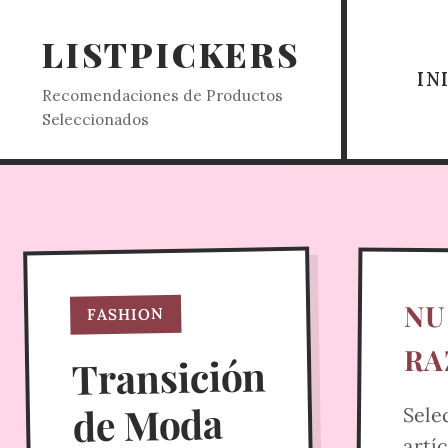
LISTPICKERS
IN
Recomendaciones de Productos
Seleccionados
NU
FASHION
RA
Transición
de Moda
Sele
artí