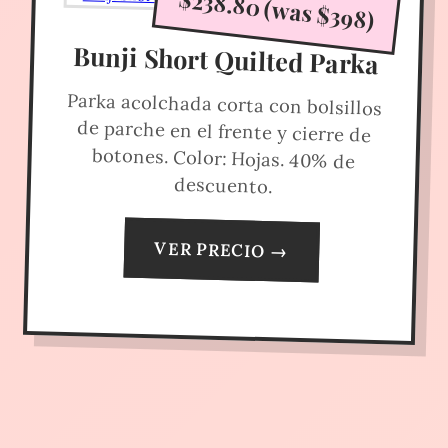
$238.80 (was $398)
Bunji Short Quilted Parka
Parka acolchada corta con bolsillos
de parche en el frente y cierre de
botones. Color: Hojas. 40% de
descuento.
VER PRECIO →