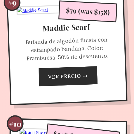
#9
$79 (was $158)
Maddie Scarf
Bufanda de algodón fucsia con
estampado bandana. Color:
Frambuesa. 50% de descuento.
VER PRECIO →
#10